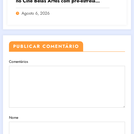
no Cine Belas Artes com pré-estreia
exclusiva do novo body horror de Natalie
Agosto 6, 2026
Erika James
PUBLICAR COMENTÁRIO
Comentários
Nome