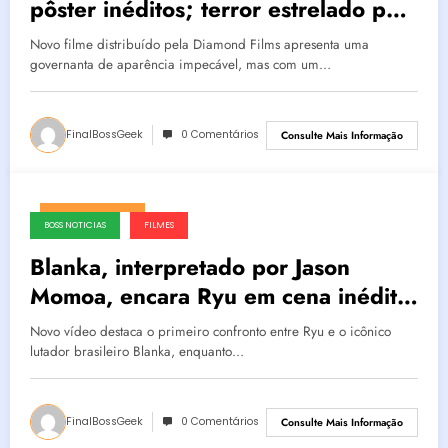
pôster inéditos; terror estrelado por
Maika Monroe promete mergulhar o
Novo filme distribuído pela Diamond Films apresenta uma
público em uma espiral de sangue e
governanta de aparência impecável, mas com um…
loucura
FinalBossGeek
0 Comentários
Consulte Mais Informação
agosto 3, 2026
BOSS NOTICIAS
FILMES
Blanka, interpretado por Jason
Momoa, encara Ryu em cena inédita
de “Street Fighter”; Paramount
Novo vídeo destaca o primeiro confronto entre Ryu e o icônico
revela novo trecho do aguardado
lutador brasileiro Blanka, enquanto…
live-action
FinalBossGeek
0 Comentários
Consulte Mais Informação