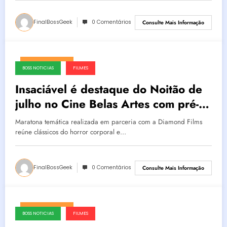
FinalBossGeek
0 Comentários
Consulte Mais Informação
agosto 6, 2026
BOSS NOTICIAS
FILMES
Insaciável é destaque do Noitão de
julho no Cine Belas Artes com pré-
estreia exclusiva do novo body
Maratona temática realizada em parceria com a Diamond Films
horror de Natalie Erika James
reúne clássicos do horror corporal e…
FinalBossGeek
0 Comentários
Consulte Mais Informação
agosto 5, 2026
BOSS NOTICIAS
FILMES