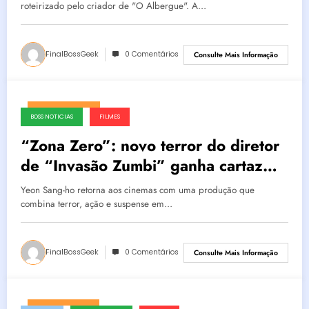
Roth estreia em setembro
roteirizado pelo criador de "O Albergue". A…
FinalBossGeek
0 Comentários
Consulte Mais Informação
agosto 8, 2026
BOSS NOTICIAS
FILMES
“Zona Zero”: novo terror do diretor
de “Invasão Zumbi” ganha cartaz
oficial e promete reinventar o
Yeon Sang-ho retorna aos cinemas com uma produção que
gênero com vírus mutante letal
combina terror, ação e suspense em…
FinalBossGeek
0 Comentários
Consulte Mais Informação