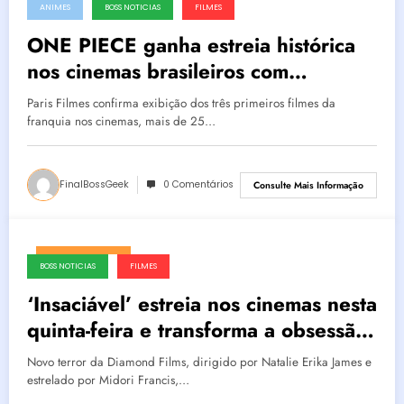
agosto 7, 2026
ANIMES
BOSS NOTICIAS
FILMES
ONE PIECE ganha estreia histórica
nos cinemas brasileiros com
dublagem inédita e conteúdos
Paris Filmes confirma exibição dos três primeiros filmes da
especiais exclusivos
franquia nos cinemas, mais de 25…
FinalBossGeek
0 Comentários
Consulte Mais Informação
agosto 6, 2026
BOSS NOTICIAS
FILMES
‘Insaciável’ estreia nos cinemas nesta
quinta-feira e transforma a obsessão
pela magreza em um perturbador
Novo terror da Diamond Films, dirigido por Natalie Erika James e
pesadelo de body horror
estrelado por Midori Francis,…