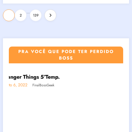
Paginação
…
1
2
139
de
posts
PRA VOCÊ QUE PODE TER PERDIDO
BOSS
BOSSGAMERS
BOSSNOTÍCIAS
GAMES