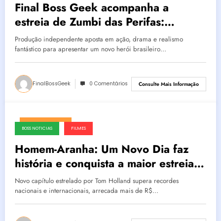
Final Boss Geek acompanha a
estreia de Zumbi das Perifas:
Herança de Sangue, novo curta da
Produção independente aposta em ação, drama e realismo
Final Boss Filmes
fantástico para apresentar um novo herói brasileiro…
FinalBossGeek
0 Comentários
Consulte Mais Informação
agosto 5, 2026
BOSS NOTICIAS
FILMES
Homem-Aranha: Um Novo Dia faz
história e conquista a maior estreia
de todos os tempos nos cinemas
Novo capítulo estrelado por Tom Holland supera recordes
brasileiros
nacionais e internacionais, arrecada mais de R$…