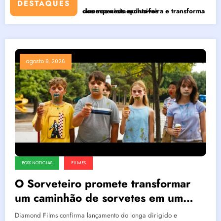
DESTAQUES
édita e conteúdos especiais exclusivos
vel’ estreia nos cinemas nesta quinta-feira e transforma a obsessão p
Insaciável é
agosto 9, 2026
BOSS NOTICIAS
FILMES
O Sorveteiro promete transformar
um caminhão de sorvetes em um
verdadeiro pesadelo; terror de Eli
Diamond Films confirma lançamento do longa dirigido e