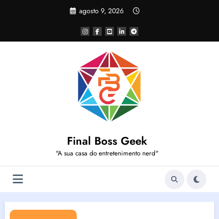
Pular
agosto 9, 2026
para
o
conteúdo
Final Boss Geek
"A sua casa do entretenimento nerd"