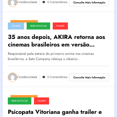
FinalBossGeek
0 Comentários
Consulte Mais Informação
agosto 5, 2026
ANIMES
BOSS NOTICIAS
FILMES
35 anos depois, AKIRA retorna aos
cinemas brasileiros em versão
remasterizada em 4K e celebra
Responsável pela estreia do primeiro anime nos cinemas
legado histórico da animação no país
brasileiros, a Sato Company relança o clássico…
FinalBossGeek
0 Comentários
Consulte Mais Informação
agosto 4, 2026
BOSS NOTICIAS
FILMES
Psicopata Vitoriana ganha trailer e