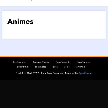
Animes
BossNotícias
BossVocêSabia
BossComenta
BossGamers
BossRitmo
BossIndica
Loja
Mais
Anuncie
Final Boss Geek 2026 | Final Boss Comapny | Powered By
SpiceThemes