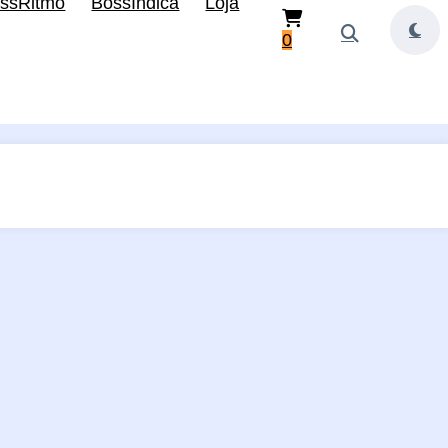
ssRitmo
BossIndica
Loja
0