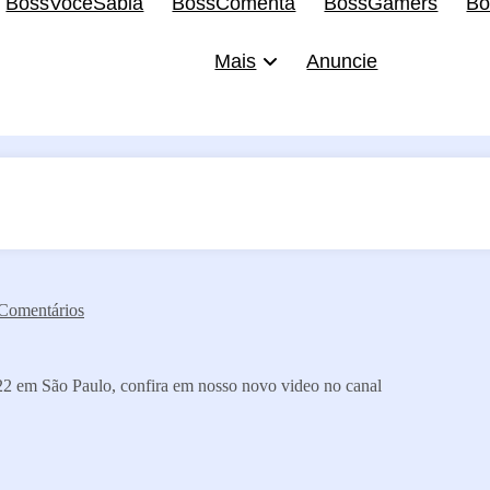
BossVocêSabia
BossComenta
BossGamers
Bo
Mais
Anuncie
Comentários
022 em São Paulo, confira em nosso novo video no canal