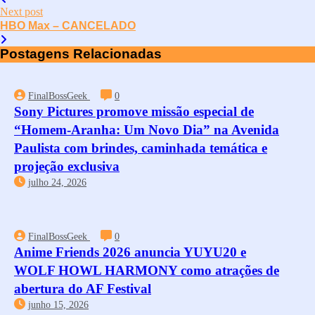
Next post
HBO Max – CANCELADO
Postagens Relacionadas
FinalBossGeek
0
Sony Pictures promove missão especial de
“Homem-Aranha: Um Novo Dia” na Avenida
Paulista com brindes, caminhada temática e
projeção exclusiva
julho 24, 2026
FinalBossGeek
0
Anime Friends 2026 anuncia YUYU20 e
WOLF HOWL HARMONY como atrações de
abertura do AF Festival
junho 15, 2026