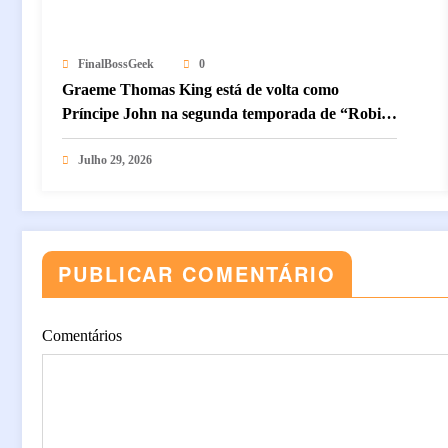
FinalBossGeek
0
Graeme Thomas King está de volta como
Príncipe John na segunda temporada de “Robin
Hood”, série do MGM+
Julho 29, 2026
PUBLICAR COMENTÁRIO
Comentários