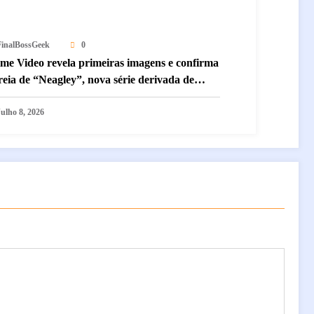
FinalBossGeek
0
ime Video revela primeiras imagens e confirma
reia de “Neagley”, nova série derivada de
acher estrelada por Maria Sten
Julho 8, 2026