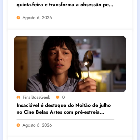
quinta-feira e transforma a obsessão pela
magreza em um perturbador pesadelo de
Agosto 6, 2026
body horror
FinalBossGeek
0
Insaciável é destaque do Noitão de julho
no Cine Belas Artes com pré-estreia
exclusiva do novo body horror de Natalie
Agosto 6, 2026
Erika James