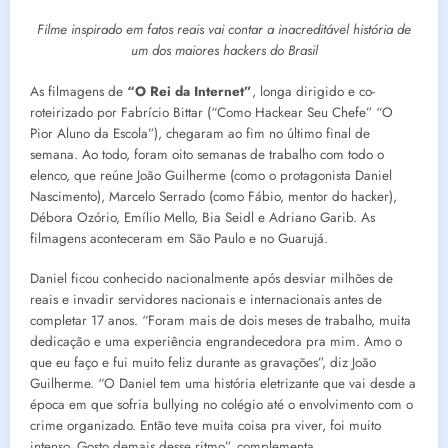
Filme inspirado em fatos reais vai contar a inacreditável história de
um dos maiores hackers do Brasil
As filmagens de
“O Rei da Internet”
, longa dirigido e co-
roteirizado por Fabrício Bittar (“Como Hackear Seu Chefe” “O
Pior Aluno da Escola”), chegaram ao fim no último final de
semana. Ao todo, foram oito semanas de trabalho com todo o
elenco, que reúne João Guilherme (como o protagonista Daniel
Nascimento), Marcelo Serrado (como Fábio, mentor do hacker),
Débora Ozório, Emílio Mello, Bia Seidl e Adriano Garib. As
filmagens aconteceram em São Paulo e no Guarujá.
Daniel ficou conhecido nacionalmente após desviar milhões de
reais e invadir servidores nacionais e internacionais antes de
completar 17 anos. “Foram mais de dois meses de trabalho, muita
dedicação e uma experiência engrandecedora pra mim. Amo o
que eu faço e fui muito feliz durante as gravações”, diz João
Guilherme. “O Daniel tem uma história eletrizante que vai desde a
época em que sofria bullying no colégio até o envolvimento com o
crime organizado. Então teve muita coisa pra viver, foi muito
intenso. Gosto demais desse ritmo”, complementa.