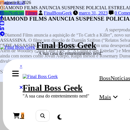
Pular
Página inicial
agosto 8, 2026
para
DIAMOND FILMS ANUNCIA SUSPENSE POLICIAL ESTREL
o
BossNotícias
Filmes
FinalBossGeek
março 31, 2023
0 Comen
conteúdo
DIAMOND FILMS ANUNCIA SUSPENSE POLICI
A superprodu
A Diamond Films anuncia a aquisição de “To Catch a Killer”, novo sus
ASSASSINA
. O filme tem direção de Damián Szifron (“Relatos Selva
Final Boss Geek
SEDE ASSASSINA
acompanha a polícia e o FBI em uma desesperada 
Além de Woodley (“Big Little Lies” e “A Culpa é das Estrelas”) e M
"A sua casa do entretenimento nerd"
ainda com nomes como Jovan Adepo, Ralph Ineson e Rosemary Dunsmor
divulgada em breve.
×
Share this content:
BossNotícia
Final Boss Geek
"A sua casa do entretenimento nerd"
Mais
0