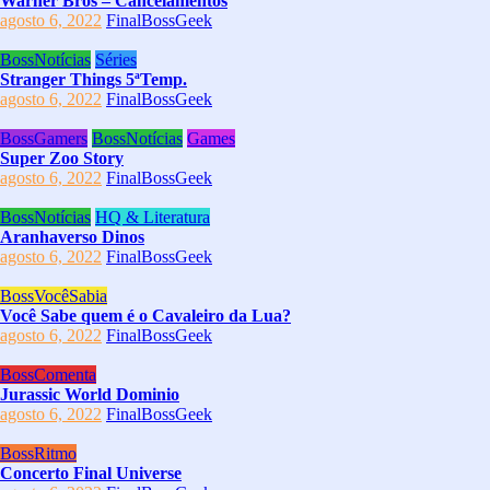
Warner Bros – Cancelamentos
agosto 6, 2022
FinalBossGeek
BossNotícias
Séries
Stranger Things 5ªTemp.
agosto 6, 2022
FinalBossGeek
BossGamers
BossNotícias
Games
Super Zoo Story
agosto 6, 2022
FinalBossGeek
BossNotícias
HQ & Literatura
Aranhaverso Dinos
agosto 6, 2022
FinalBossGeek
BossVocêSabia
Você Sabe quem é o Cavaleiro da Lua?
agosto 6, 2022
FinalBossGeek
BossComenta
Jurassic World Dominio
agosto 6, 2022
FinalBossGeek
BossRitmo
Concerto Final Universe