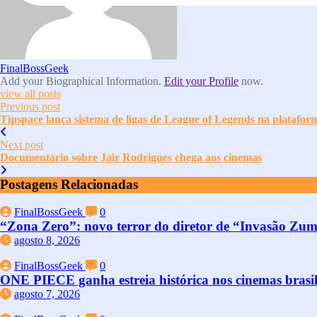
FinalBossGeek
Add your Biographical Information.
Edit your Profile
now.
view all posts
Previous post
Tipspace lança sistema de ligas de League of Legends na plataform
Next post
Documentário sobre Jair Rodrigues chega aos cinemas
Postagens Relacionadas
FinalBossGeek
0
“Zona Zero”: novo terror do diretor de “Invasão Zumbi
agosto 8, 2026
FinalBossGeek
0
ONE PIECE ganha estreia histórica nos cinemas brasile
agosto 7, 2026