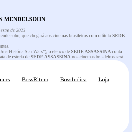
EN MENDELSOHN
estre de 2023
endelsohn, que chegará aos cinemas brasileiros com o título
SEDE
ntes.
Uma História Star Wars”), o elenco de
SEDE ASSASSINA
conta
ta de estreia de
SEDE ASSASSINA
nos cinemas brasileiros será
mers
BossRitmo
BossIndica
Loja