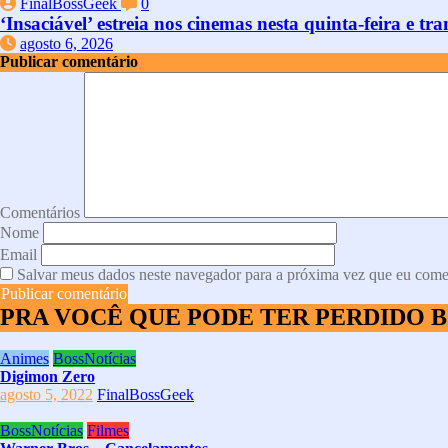
FinalBossGeek
0
‘Insaciável’ estreia nos cinemas nesta quinta-feira e
agosto 6, 2026
Publicar comentário
Comentários
Nome
Email
Salvar meus dados neste navegador para a próxima vez que eu come
PRA VOCÊ QUE PODE TER PERDIDO 
Animes
BossNotícias
Digimon Zero
agosto 5, 2022
FinalBossGeek
BossNotícias
Filmes