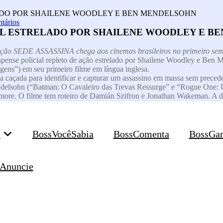
ADO POR SHAILENE WOODLEY E BEN MENDELSOHN
tários
AL ESTRELADO POR SHAILENE WOODLEY E B
ção SEDE ASSASSINA chega aos cinemas brasileiros no primeiro sem
pense policial repleto de ação estrelado por Shailene Woodley e Ben M
gens”) em seu primeiro filme em língua inglesa.
caçada para identificar e capturar um assassino em massa sem precede
endelsohn (“Batman: O Cavaleiro das Trevas Ressurge” e “Rogue One: 
e. O filme tem roteiro de Damián Szifron e Jonathan Wakeman. A da
s
BossVocêSabia
BossComenta
BossGa
Anuncie