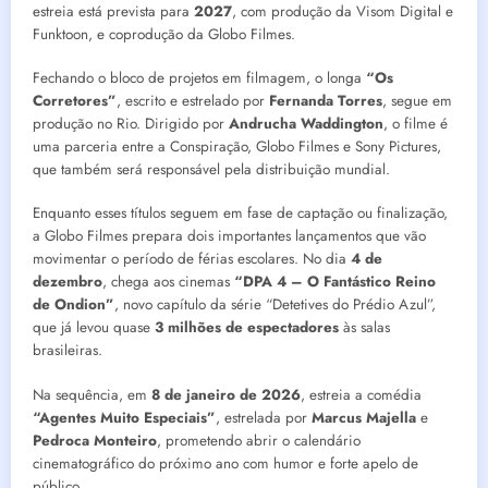
estreia está prevista para
2027
, com produção da Visom Digital e
Funktoon, e coprodução da Globo Filmes.
Fechando o bloco de projetos em filmagem, o longa
“Os
Corretores”
, escrito e estrelado por
Fernanda Torres
, segue em
produção no Rio. Dirigido por
Andrucha Waddington
, o filme é
uma parceria entre a Conspiração, Globo Filmes e Sony Pictures,
que também será responsável pela distribuição mundial.
Enquanto esses títulos seguem em fase de captação ou finalização,
a Globo Filmes prepara dois importantes lançamentos que vão
movimentar o período de férias escolares. No dia
4 de
dezembro
, chega aos cinemas
“DPA 4 – O Fantástico Reino
de Ondion”
, novo capítulo da série “Detetives do Prédio Azul”,
que já levou quase
3 milhões de espectadores
às salas
brasileiras.
Na sequência, em
8 de janeiro de 2026
, estreia a comédia
“Agentes Muito Especiais”
, estrelada por
Marcus Majella
e
Pedroca Monteiro
, prometendo abrir o calendário
cinematográfico do próximo ano com humor e forte apelo de
público.