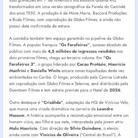
suas gravações em 1º de novembro nos estúdios Quanta Rio,
transformados em uma versão cenográfica da Favela do Canindé
dos anos 1950. A produção é da Move Maria, Raccord Produções
e Buda Filmes, com coprodução da Globo Filmes, e ainda não
possui data confirmada de estreia.
A comédia também tem espaço garantido no pipeline da Globo
Filmes. A popular franquia
“Os Farofeiros”
, sucesso absoluto de
público com mais de
4,5 milhões de ingressos vendidos
nos
dois primeiros filmes, chega ao terceiro volume. Em
“Os
Farofeiros 3”
, o grupo liderado por
Cacau Protásio
,
Maurício
Manfrini
e
Danielle Winits
encara novas trapalhadas desta vez
ambientadas no Caribe. O longa, produzido pela Camisa Listrada
em coprodução com Globo Filmes e Telecine, será distribuído pela
Downtown Filmes e tem estreia prevista para o Natal de
2026
.
Outro destaque é
“Crisálida”
, adaptação da HQ de Vinícius Velo,
que marca uma virada dramática na carreira de
Leandro
Hassum
. A história acompanha a reconstrução emocional entre um
homem viúvo, seu filho e sua neta, interpretada pela jovem atriz
Malu Mauricio
. Com direção de
Sílvio Guindane
, o elenco
ainda conta com
Vinícius de Oliveira
(“Central do Brasil”). A