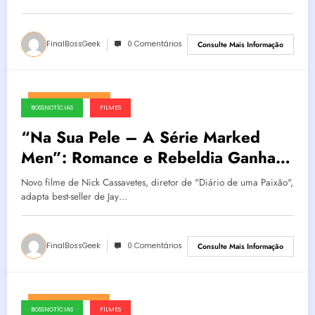
FinalBossGeek
0 Comentários
Consulte Mais Informação
fevereiro 15, 2025
BOSSNOTÍCIAS
FILMES
“Na Sua Pele – A Série Marked
Men”: Romance e Rebeldia Ganham
Vida nos Cinemas
Novo filme de Nick Cassavetes, diretor de "Diário de uma Paixão",
adapta best-seller de Jay…
FinalBossGeek
0 Comentários
Consulte Mais Informação
fevereiro 14, 2025
BOSSNOTÍCIAS
FILMES