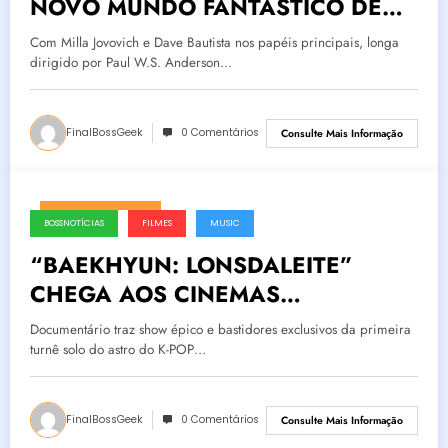
NOVO MUNDO FANTÁSTICO DE
GEORGE R.R. MARTIN CHEGA
Com Milla Jovovich e Dave Bautista nos papéis principais, longa
AOS CINEMAS
dirigido por Paul W.S. Anderson…
FinalBossGeek
0 Comentários
Consulte Mais Informação
fevereiro 25, 2025
BOSSNOTÍCIAS
FILMES
MUSIC
“BAEKHYUN: LONSDALEITE”
CHEGA AOS CINEMAS
BRASILEIROS EM 6 DE MARÇO
Documentário traz show épico e bastidores exclusivos da primeira
turnê solo do astro do K-POP…
FinalBossGeek
0 Comentários
Consulte Mais Informação