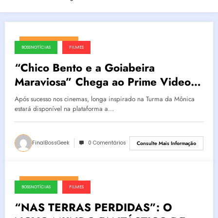
fevereiro 26, 2025
BOSSNOTÍCIAS
FILMES
“Chico Bento e a Goiabeira
Maraviosa” Chega ao Prime Video
em Março
Após sucesso nos cinemas, longa inspirado na Turma da Mônica
estará disponível na plataforma a…
FinalBossGeek
0 Comentários
Consulte Mais Informação
fevereiro 26, 2025
BOSSNOTÍCIAS
FILMES
“NAS TERRAS PERDIDAS”: O