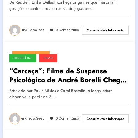
De Resident Evil a Outlast: conheça os games que marcaram
gerações e continuam aterrorizando jogadores…
FinalBossGeek
0 Comentários
Consulte Mais Informação
fevereiro 20, 2025
BOSSNOTÍCIAS
FILMES
“Carcaça”: Filme de Suspense
Psicológico de André Borelli Chega
às Plataformas de Aluguel
Estrelado por Paulo Miklos e Carol Bresolin, o longa estará
disponível a partir de 3…
FinalBossGeek
0 Comentários
Consulte Mais Informação