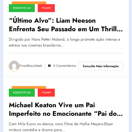
fevereiro 18, 2025
BOSSNOTÍCIAS
FILMES
“Último Alvo”: Liam Neeson
Enfrenta Seu Passado em Um Thriller
de Ação e Redenção
Dirigido por Hans Petter Moland, o longa promete ação intensa e
estreia nos cinemas brasileiros…
FinalBossGeek
0 Comentários
Consulte Mais Informação
fevereiro 17, 2025
BOSSNOTÍCIAS
FILMES
Michael Keaton Vive um Pai
Imperfeito no Emocionante “Pai do
Ano”
Com Mila Kunis no elenco, novo filme de Hallie Meyers-Shyer
mistura comédia e drama para…