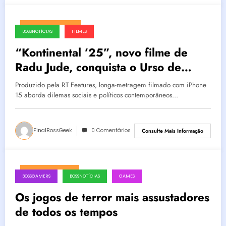
fevereiro 24, 2025
BOSSNOTÍCIAS
FILMES
“Kontinental ’25”, novo filme de
Radu Jude, conquista o Urso de
Prata de Melhor Roteiro no Festival
Produzido pela RT Features, longa-metragem filmado com iPhone
de Berlim
15 aborda dilemas sociais e políticos contemporâneos…
FinalBossGeek
0 Comentários
Consulte Mais Informação
fevereiro 21, 2025
BOSSGAMERS
BOSSNOTÍCIAS
GAMES
Os jogos de terror mais assustadores
de todos os tempos