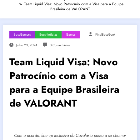
Team Liquid Visa: Novo Patrocínio com a Visa para a Equipe
Brasileira de VALORANT
BossGamers
BossNotícias
Games
FinalBossGeek
Julho 23, 2024
0 Comentários
Team Liquid Visa: Novo
Patrocínio com a Visa
para a Equipe Brasileira
de VALORANT
Com o acordo, line-up inclusiva da Cavalaria passa a se chamar