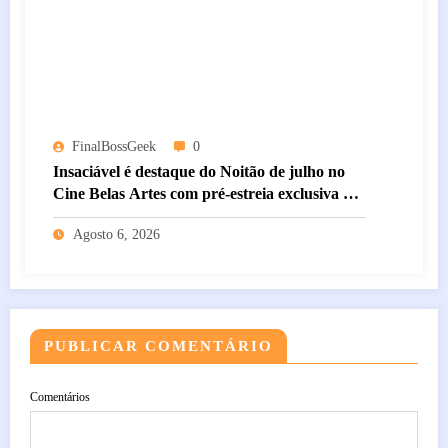
FinalBossGeek
0
Insaciável é destaque do Noitão de julho no
Cine Belas Artes com pré-estreia exclusiva do
novo body horror de Natalie Erika James
Agosto 6, 2026
PUBLICAR COMENTÁRIO
Comentários