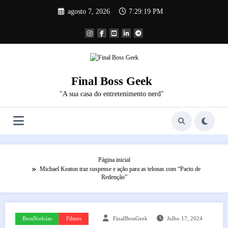
Pular
agosto 7, 2026
7:29:20 PM
para
o
conteúdo
Final Boss Geek
"A sua casa do entretenimento nerd"
Página inicial
Michael Keaton traz suspense e ação para as telonas com “Pacto de
Redenção”
BossNotícias
Filmes
FinalBossGeek
Julho 17, 2024