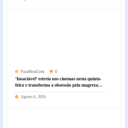
FinalBossGeek
0
‘Insaciável’ estreia nos cinemas nesta quinta-
feira e transforma a obsessão pela magreza
em um perturbador pesadelo de body horror
Agosto 6, 2026