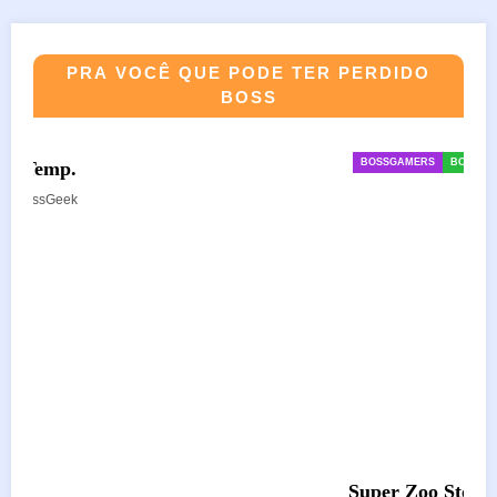
PRA VOCÊ QUE PODE TER PERDIDO
BOSS
BOSSGAMERS
BOSSNOTÍCIAS
GAMES
Super Zoo Story
agosto 6, 2022
FinalBossGeek