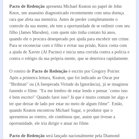
Pacto de Redenção
apresenta Michael Keaton no papel de John
Knox, um assassino diagnosticado recentemente com uma doença
rara que afeta sua memória. Antes de perder completamente o
controle da sua mente, ele tem a oportunidade de se redimir com seu
filho (James Marsden), com quem não tinha contato há anos,
quando ele o procura desesperado por ajuda para encobrir um crime.
Para se reconectar com o filho e evitar sua prisão, Knox conta com
a ajuda de Xavier (Al Pacino) e inicia uma corrida contra a polícia e
contra o relógio da sua própria mente, que se deteriora rapidamente.
O roteiro de
Pacto de Redenção
é escrito por Gregory Poirier.
Após a primeira leitura, Keaton, que foi indicado ao Oscar por
“Birdman” ou (A Inesperada Virtude da Ignorância), já se imaginou
fazendo o filme. “Eu me lembro de estar lendo e pensar ‘como isso
é bem escrito!’ Quando farei isso? Já que é muito comum ler algo e
ter que deixar de lado por estar no meio de algum filme”. Então,
quando Keaton encontrou Michael Sugar, o produtor que o
apresentou ao roteiro, ele combinou que, assim que tivesse a
oportunidade, ele iria dirigir e atuar no filme.
Pacto de Redenção
será lançado nacionalmente pela Diamond