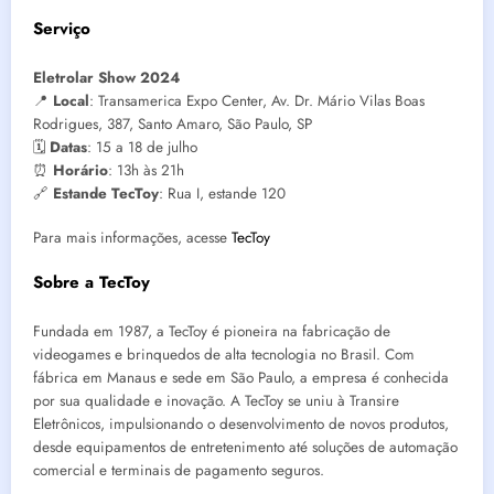
Serviço
Eletrolar Show 2024
📍
Local
: Transamerica Expo Center, Av. Dr. Mário Vilas Boas
Rodrigues, 387, Santo Amaro, São Paulo, SP
🗓️
Datas
: 15 a 18 de julho
⏰
Horário
: 13h às 21h
🔗
Estande TecToy
: Rua I, estande 120
Para mais informações, acesse
TecToy
Sobre a TecToy
Fundada em 1987, a TecToy é pioneira na fabricação de
videogames e brinquedos de alta tecnologia no Brasil. Com
fábrica em Manaus e sede em São Paulo, a empresa é conhecida
por sua qualidade e inovação. A TecToy se uniu à Transire
Eletrônicos, impulsionando o desenvolvimento de novos produtos,
desde equipamentos de entretenimento até soluções de automação
comercial e terminais de pagamento seguros.