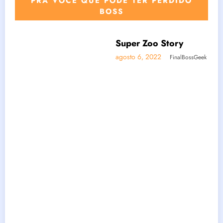
PRA VOCÊ QUE PODE TER PERDIDO
BOSS
Super Zoo Story
BOSSGAMERS
BOSSNOTÍCIAS
GAMES
agosto 6, 2022
FinalBossGeek