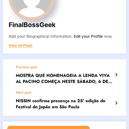
FinalBossGeek
Add your Biographical Information.
Edit your Profile
now.
View All Posts
Previous post
MOSTRA QUE HOMENAGEIA A LENDA VIVA
AL PACINO COMEÇA NESTE SÁBADO, 6 DE
JULHO, NO CENTRO CULTURAL BANCO DO
Next post
BRASIL, EM SÃO PAULO
NISSIN confirma presença na 25ª edição do
Festival do Japão em São Paulo