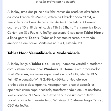
e terão pré-venda no evento
A TecToy, uma das principais fabricantes de produtos eletrônicos
da Zona Franca de Manaus, estará na Eletrolar Show 2024, a
maior feira de bens de consumo da América Latina. O evento
ocorre de 15 a 18 de julho, das 13h às 21h, no Transamerica Expo
Center, em São Paulo. A TecToy apresentará seu novo
Tablet Neo
e
a linha gamer
Zeenix
. Todos os lançamentos terão pré-venda
anunciada em breve. Visite-nos na rua I, estande 120.
Tablet Neo: Versatilidade e Modernidade
A TecToy lança o
Tablet Neo
, um equipamento versátil e moderno
com sistema operacional
Windows 11 Home
. Com processador
Intel Celeron
, memória expansível até 1024 GB, tela de 10.5”
Full HD e conexão Wi-Fi 2.4GHz/5GHz, o Neo oferece
praticidade e desempenho. Acompanham o tablet acessórios
opcionais como capa e teclado, transformando-o em um notebook
leve e prático. “O Neo une a experiência de um computador
portátil com a familiaridade do Windows 11”, afirma Tiago Cabral,
CSO da TecToy.