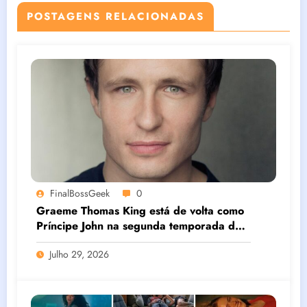
POSTAGENS RELACIONADAS
FinalBossGeek
0
Graeme Thomas King está de volta como
Príncipe John na segunda temporada de
“Robin Hood”, série do MGM+
Julho 29, 2026