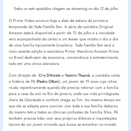
Todos os sete episódios chegam ao streaming no dia 12 de Julho
O Prime Video anuncia hoje a data de estreia da primeira
temporada de
Toda Família Tem
. A série de comédia Original
Amazon estará disponível a partir de 12 de julho e a novidade
veio acompanhada do cartaz e um teaser que mostra o dia a dia
de uma família tipicamente brasileira.
Toda Família Tem
será a
mais recente adição à assinatura Prime. Membros Amazon Prime
no Brasil desfrutam de economia, conveniência e entretenimento,
tudo em uma única assinatura.
Com direção de
Cris D’Amato
e
Yasmin Thayná
, a comédia conta
a história de Pê (
Pedro Ottoni
), um jovem de 19 anos cuja rotina
muda repentinamente quando ele precisa retornar com a família
para a casa da avó no Rio de Janeiro, onde sua vida privilegiada
cheia de liberdade e conforto chega ao fim. Ao mesmo tempo em
que ele se adapta para conviver com toda a sua família debaixo
do mesmo teto e todas as cômicas confusões da Família Silva, Pê
também precisa lidar com seus próprios dilemas e inquietações
típicos de um jovem mimado que busca se encontrar no mundo.