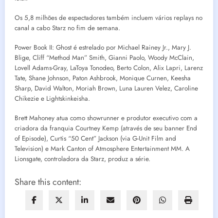
Os 5,8 milhões de espectadores também incluem vários replays no
canal a cabo Starz no fim de semana.
Power Book II: Ghost é estrelado por Michael Rainey Jr., Mary J.
Blige, Cliff “Method Man” Smith, Gianni Paolo, Woody McClain,
Lovell Adams-Gray, LaToya Tonodeo, Berto Colon, Alix Lapri, Larenz
Tate, Shane Johnson, Paton Ashbrook, Monique Curnen, Keesha
Sharp, David Walton, Moriah Brown, Luna Lauren Velez, Caroline
Chikezie e Lightskinkeisha.
Brett Mahoney atua como showrunner e produtor executivo com a
criadora da franquia Courtney Kemp (através de seu banner End
of Episode), Curtis “50 Cent” Jackson (via G-Unit Film and
Television) e Mark Canton of Atmosphere Entertainment MM. A
Lionsgate, controladora da Starz, produz a série.
Share this content: