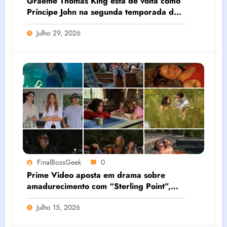
Graeme Thomas King está de volta como
Príncipe John na segunda temporada de
“Robin Hood”, série do MGM+
Julho 29, 2026
FinalBossGeek
0
Prime Video aposta em drama sobre
amadurecimento com “Sterling Point”,
série que estreia em agosto
Julho 15, 2026