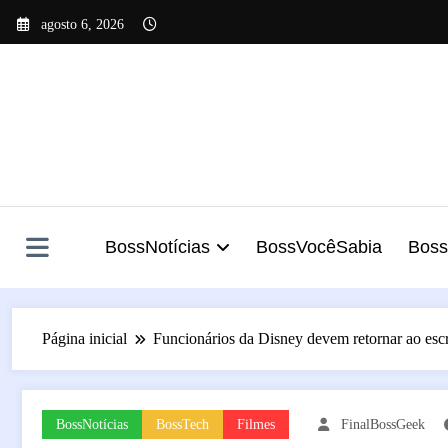
Pular
agosto 6, 2026
para
o
conteúdo
BossNotícias
BossVocêSabia
Bos
Página inicial
Funcionários da Disney devem retornar ao escr
BossNotícias
BossTech
Filmes
FinalBossGeek