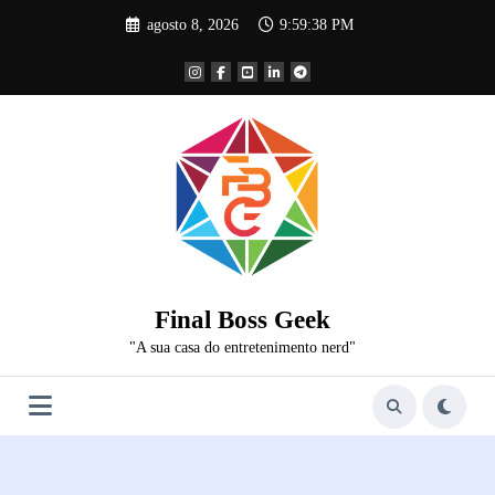
Pular
agosto 8, 2026
9:59:38 PM
para
o
conteúdo
Final Boss Geek
"A sua casa do entretenimento nerd"