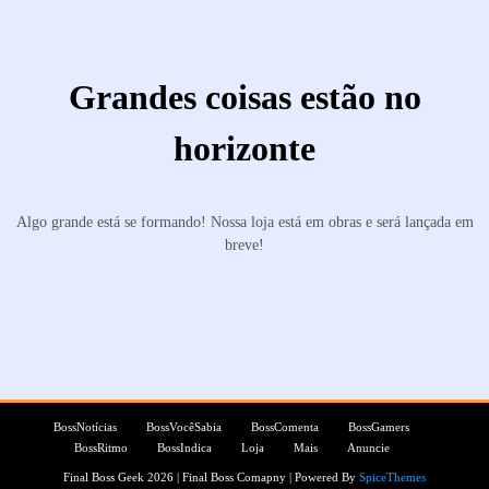
Grandes coisas estão no
horizonte
Algo grande está se formando! Nossa loja está em obras e será lançada em
breve!
BossNotícias
BossVocêSabia
BossComenta
BossGamers
BossRitmo
BossIndica
Loja
Mais
Anuncie
Final Boss Geek 2026 | Final Boss Comapny | Powered By
SpiceThemes